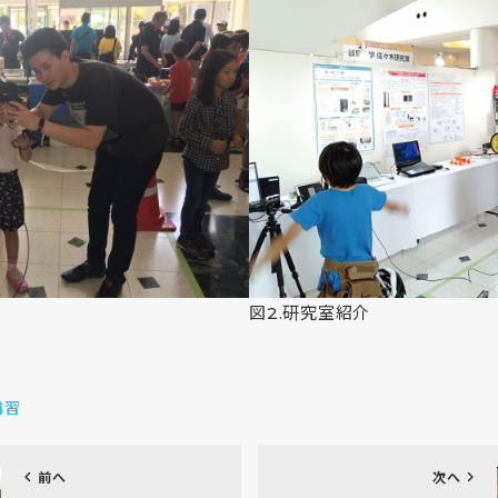
図2.研究室紹介
講習
chevron_left
chevron_right
前へ
次へ