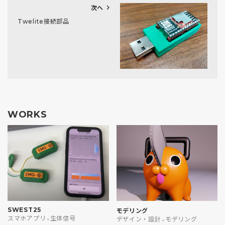
chevron_right
次へ
Twelite接続部品
WORKS
SWEST25
モデリング
,
スマホアプリ
生体信号
,
デザイン・設計
モデリング