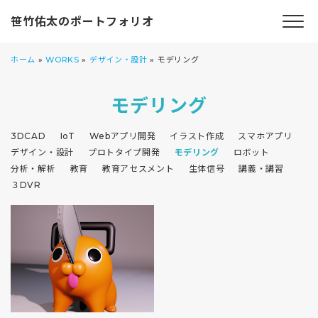
笹竹佑太のポートフォリオ
ホーム
»
WORKS
»
デザイン・設計
»
モデリング
モデリング
3DCAD
IoT
Webアプリ開発
イラスト作成
スマホアプリ
デザイン・設計
プロトタイプ開発
モデリング
ロボット
分析・解析
教育
教育アセスメント
生体信号
講義・講習
３DVR